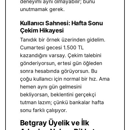
deneyimi aynı olmayabilir; bunu
unutmamak gerek.
Kullanıcı Sahnesi: Hafta Sonu
Çekim Hikayesi
Tanıdık bir örnek üzerinden gidelim.
Cumartesi gecesi 1.500 TL
kazandığını varsay. Çekim talebini
gönderiyorsun, ertesi gün öğleden
sonra hesabında görüyorsun. Bu
çoğu kullanıcı için normal bir hız. Ama
hemen aynı gün gelmesini
bekliyorsan, beklentini gerçekçi
tutman lazım; çünkü bankalar hafta
sonu farklı çalışıyor.
Betgray Üyelik ve İlk