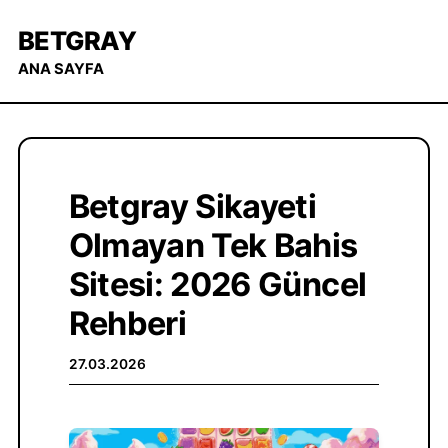
BETGRAY
ANA SAYFA
Betgray Sikayeti
Olmayan Tek Bahis
Sitesi: 2026 Güncel
Rehberi
27.03.2026