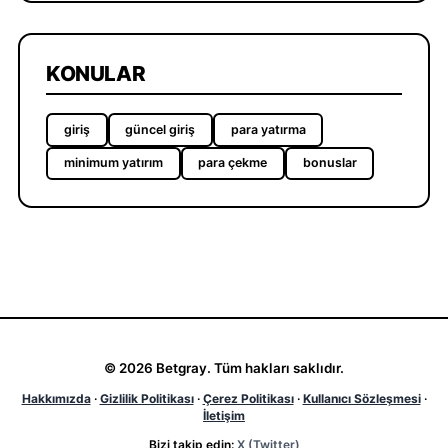
KONULAR
giriş
güncel giriş
para yatırma
minimum yatırım
para çekme
bonuslar
© 2026 Betgray. Tüm hakları saklıdır.
Hakkımızda
·
Gizlilik Politikası
·
Çerez Politikası
·
Kullanıcı Sözleşmesi
·
İletişim
Bizi takip edin:
X (Twitter)