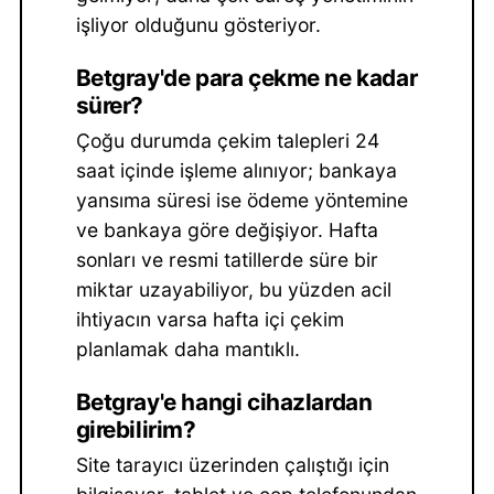
işliyor olduğunu gösteriyor.
Betgray'de para çekme ne kadar
sürer?
Çoğu durumda çekim talepleri 24
saat içinde işleme alınıyor; bankaya
yansıma süresi ise ödeme yöntemine
ve bankaya göre değişiyor. Hafta
sonları ve resmi tatillerde süre bir
miktar uzayabiliyor, bu yüzden acil
ihtiyacın varsa hafta içi çekim
planlamak daha mantıklı.
Betgray'e hangi cihazlardan
girebilirim?
Site tarayıcı üzerinden çalıştığı için