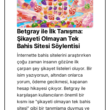
Betgray ile İlk Tanışma:
Şikayeti Olmayan Tek
Bahis Sitesi Söylentisi
İnternette bahis sitelerini araştırırken
çoğu zaman insanın gözüne ilk
çarpan şey şikayet listeleri oluyor. Bir
isim yazıyorsun, altından onlarca
yorum, ödeme gecikmesi, kapanan
hesap hikayesi çıkıyor. Betgray ile
karşılaşan kullanıcıların önemli bir
kısmı ise "şikayeti olmayan tek bahis
sitesi" gibi bir tanımlama duymuş ve