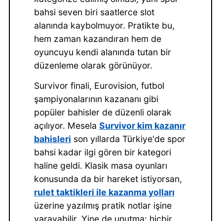
bahsi seven biri saatlerce slot
alanında kaybolmuyor. Pratikte bu,
hem zaman kazandıran hem de
oyuncuyu kendi alanında tutan bir
düzenleme olarak görünüyor.
Survivor finali, Eurovision, futbol
şampiyonalarının kazananı gibi
popüler bahisler de düzenli olarak
açılıyor. Mesela
Survivor kim kazanır
bahisleri
son yıllarda Türkiye'de spor
bahsi kadar ilgi gören bir kategori
haline geldi. Klasik masa oyunları
konusunda da bir hareket istiyorsan,
rulet taktikleri ile kazanma yolları
üzerine yazılmış pratik notlar işine
yarayabilir. Yine de unutma: hiçbir