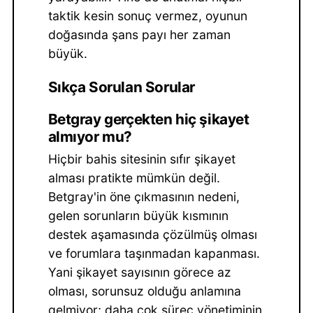
taktik kesin sonuç vermez, oyunun
doğasında şans payı her zaman
büyük.
Sıkça Sorulan Sorular
Betgray gerçekten hiç şikayet
almıyor mu?
Hiçbir bahis sitesinin sıfır şikayet
alması pratikte mümkün değil.
Betgray'in öne çıkmasının nedeni,
gelen sorunların büyük kısmının
destek aşamasında çözülmüş olması
ve forumlara taşınmadan kapanması.
Yani şikayet sayısının görece az
olması, sorunsuz olduğu anlamına
gelmiyor; daha çok süreç yönetiminin