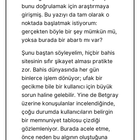
bunu doğrulamak için araştırmaya
girişmiş. Bu yazıyı da tam olarak o
noktada başlatmak istiyorum:
gerçekten böyle bir şey mümkün mü,
yoksa burada bir abartı mı var?
Şunu baştan söyleyelim, hiçbir bahis
sitesinin sıfır şikayet alması pratikte
zor. Bahis dünyasında her gün
binlerce işlem dönüyor; ufak bir
gecikme bile bir kullanıcı için büyük
sorun haline gelebilir. Yine de Betgray
üzerine konuşulanlar incelendiğinde,
çoğu durumda kullanıcıların belirgin
bir memnuniyet tablosu çizdiği
gözlemleniyor. Burada acele etme,
önce neden bu algının oluştuğuna