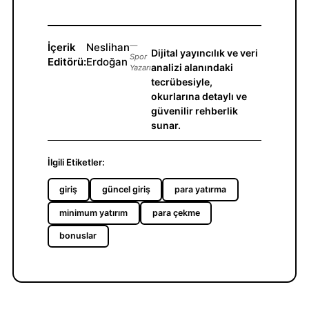
İçerik
Neslihan
—
Dijital yayıncılık ve veri
Spor
Editörü:
Erdoğan
analizi alanındaki
Yazarı
tecrübesiyle,
okurlarına detaylı ve
güvenilir rehberlik
sunar.
İlgili Etiketler:
giriş
güncel giriş
para yatırma
minimum yatırım
para çekme
bonuslar