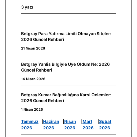
3 yazı
Betgray Para Yatirma Limiti Olmayan Siteler:
2026 Güncel Rehberi
21 Nisan 2026
Betgray Yanlis Bilgiyle Uye Oldum Ne: 2026
Güncel Rehberi
14 Nisan 2026
Betgray Kumar Bağımlılığına Karsi Onlemler:
2026 Güncel Rehberi
1 Nisan 2026
Temmuz
|
Haziran
|
Nisan
|
Mart
|
Şubat
2026
2026
2026
2026
2026