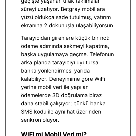
geçişte yaşanan ufak takılmalar
süreyi uzatıyor. Betgray mobil ara
yüzü oldukça sade tutulmuş, yatırım
ekranına 2 dokunuşla ulaşabiliyorsun.
Tarayıcıdan girenlere küçük bir not:
ödeme adımında sekmeyi kapatma,
başka uygulamaya geçme. Telefonun
arka planda tarayıcıyı uyutursa
banka yönlendirmesi yarıda
kalabiliyor. Deneyimime göre WiFi
yerine mobil veri ile yapılan
ödemelerde 3D doğrulama biraz
daha stabil çalışıyor; çünkü banka
SMS kodu ile aynı hat üzerinden
senkron oluyor.
WiFi mi Mobil Veri mi?