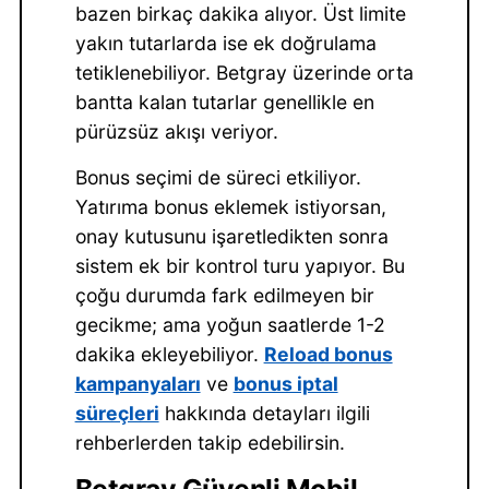
bazen birkaç dakika alıyor. Üst limite
yakın tutarlarda ise ek doğrulama
tetiklenebiliyor. Betgray üzerinde orta
bantta kalan tutarlar genellikle en
pürüzsüz akışı veriyor.
Bonus seçimi de süreci etkiliyor.
Yatırıma bonus eklemek istiyorsan,
onay kutusunu işaretledikten sonra
sistem ek bir kontrol turu yapıyor. Bu
çoğu durumda fark edilmeyen bir
gecikme; ama yoğun saatlerde 1-2
dakika ekleyebiliyor.
Reload bonus
kampanyaları
ve
bonus iptal
süreçleri
hakkında detayları ilgili
rehberlerden takip edebilirsin.
Betgray Güvenli Mobil