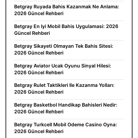
Betgray Ruyada Bahis Kazanmak Ne Anlama:
2026 Güncel Rehberi
Betgray En Iyi Mobil Bahis Uygulamasi: 2026
Güncel Rehberi
Betgray Sikayeti Olmayan Tek Bahis Sitesi:
2026 Güncel Rehberi
Betgray Aviator Ucak Oyunu Sinyal Hilesi:
2026 Güncel Rehberi
Betgray Rulet Taktikleri Ile Kazanma Yolları:
2026 Güncel Rehberi
Betgray Basketbol Handikap Bahisleri Nedir:
2026 Güncel Rehberi
Betgray Turkcell Mobil Odeme Casino Oyna:
2026 Güncel Rehberi