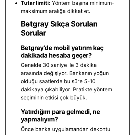
Tutar limiti:
Yöntem başına minimum-
maksimum aralığa dikkat et.
Betgray Sıkça Sorulan
Sorular
Betgray'de mobil yatırım kaç
dakikada hesaba geçer?
Genelde 30 saniye ile 3 dakika
arasında değişiyor. Bankanın yoğun
olduğu saatlerde bu süre 5-10
dakikaya çıkabiliyor. Pratikte yöntem
seçiminin etkisi çok büyük.
Yatırdığım para gelmedi, ne
yapmalıyım?
Önce banka uygulamandan dekontu