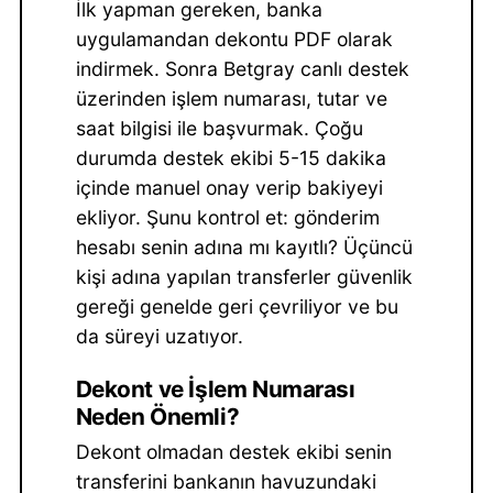
İlk yapman gereken, banka
uygulamandan dekontu PDF olarak
indirmek. Sonra Betgray canlı destek
üzerinden işlem numarası, tutar ve
saat bilgisi ile başvurmak. Çoğu
durumda destek ekibi 5-15 dakika
içinde manuel onay verip bakiyeyi
ekliyor. Şunu kontrol et: gönderim
hesabı senin adına mı kayıtlı? Üçüncü
kişi adına yapılan transferler güvenlik
gereği genelde geri çevriliyor ve bu
da süreyi uzatıyor.
Dekont ve İşlem Numarası
Neden Önemli?
Dekont olmadan destek ekibi senin
transferini bankanın havuzundaki