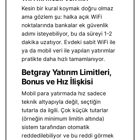
Kesin bir kural koymak doğru olmaz
ama gözlem şu: halka açık WiFi
noktalarında bankalar ek güvenlik
adımı isteyebiliyor, bu da süreyi 1-2
dakika uzatıyor. Evdeki sabit WiFi ile
ya da mobil veri ile yapılan yatırımlar
pratikte daha hızlı tamamlanıyor.
Betgray Yatırım Limitleri,
Bonus ve Hız İlişkisi
Mobil para yatırmada hız sadece
teknik altyapıyla değil, seçtiğin
tutarla da ilgili. Çok küçük tutarlar
(örneğin minimum limitin altında)
sistem tarafından otomatik
reddedilebiliyor ve bu reddi görmek