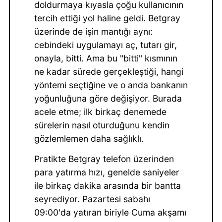
doldurmaya kıyasla çoğu kullanıcının
tercih ettiği yol haline geldi. Betgray
üzerinde de işin mantığı aynı:
cebindeki uygulamayı aç, tutarı gir,
onayla, bitti. Ama bu "bitti" kısmının
ne kadar sürede gerçekleştiği, hangi
yöntemi seçtiğine ve o anda bankanın
yoğunluğuna göre değişiyor. Burada
acele etme; ilk birkaç denemede
sürelerin nasıl oturduğunu kendin
gözlemlemen daha sağlıklı.
Pratikte Betgray telefon üzerinden
para yatırma hızı, genelde saniyeler
ile birkaç dakika arasında bir bantta
seyrediyor. Pazartesi sabahı
09:00'da yatıran biriyle Cuma akşamı