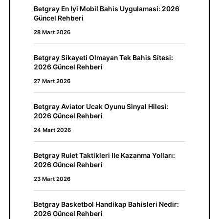
Betgray En Iyi Mobil Bahis Uygulamasi: 2026
Güncel Rehberi
28 Mart 2026
Betgray Sikayeti Olmayan Tek Bahis Sitesi:
2026 Güncel Rehberi
27 Mart 2026
Betgray Aviator Ucak Oyunu Sinyal Hilesi:
2026 Güncel Rehberi
24 Mart 2026
Betgray Rulet Taktikleri Ile Kazanma Yolları:
2026 Güncel Rehberi
23 Mart 2026
Betgray Basketbol Handikap Bahisleri Nedir:
2026 Güncel Rehberi