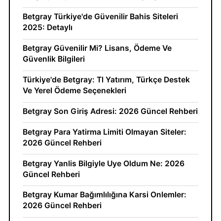
Betgray Türkiye'de Güvenilir Bahis Siteleri
2025: Detaylı
Betgray Güvenilir Mi? Lisans, Ödeme Ve
Güvenlik Bilgileri
Türkiye'de Betgray: Tl Yatırım, Türkçe Destek
Ve Yerel Ödeme Seçenekleri
Betgray Son Giriş Adresi: 2026 Güncel Rehberi
Betgray Para Yatirma Limiti Olmayan Siteler:
2026 Güncel Rehberi
Betgray Yanlis Bilgiyle Uye Oldum Ne: 2026
Güncel Rehberi
Betgray Kumar Bağımlılığına Karsi Onlemler:
2026 Güncel Rehberi